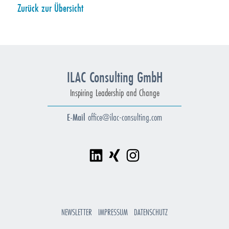
Zurück zur Übersicht
ILAC Consulting GmbH
Inspiring Leadership and Change
E-Mail
office@ilac-consulting.com
NEWS­LET­TER
IM­PRES­SUM
DA­TEN­SCHUTZ